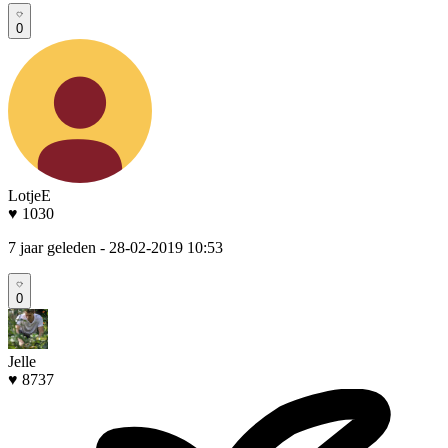
0
LotjeE
♥ 1030
7 jaar geleden
- 28-02-2019 10:53
0
Jelle
♥ 8737