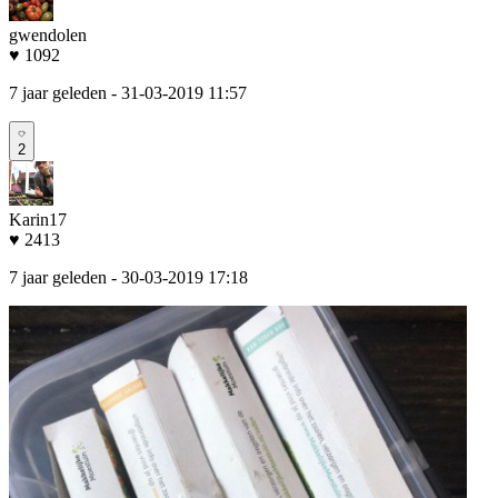
gwendolen
♥ 1092
7 jaar geleden
- 31-03-2019 11:57
2
Karin17
♥ 2413
7 jaar geleden
- 30-03-2019 17:18