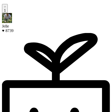
1
Jelle
♥ 8739