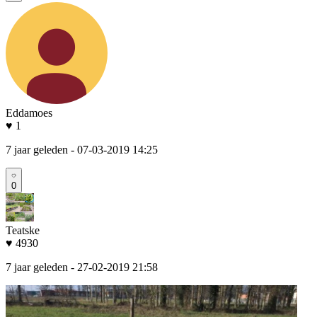
Eddamoes
♥ 1
7 jaar geleden
- 07-03-2019 14:25
0
Teatske
♥ 4930
7 jaar geleden
- 27-02-2019 21:58