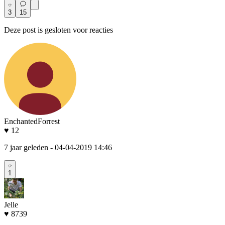
3
15
Deze post is gesloten voor reacties
EnchantedForrest
♥ 12
7 jaar geleden
- 04-04-2019 14:46
1
Jelle
♥ 8739