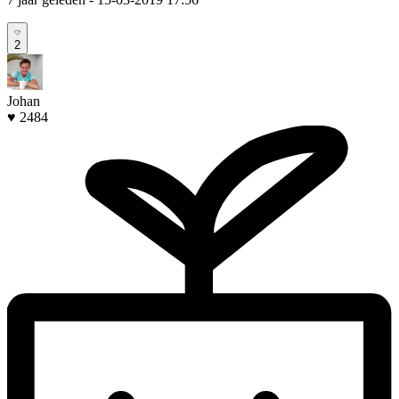
2
Johan
♥ 2484