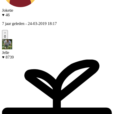
Joketie
♥ 46
7 jaar geleden
- 24-03-2019 18:17
0
Jelle
♥ 8739