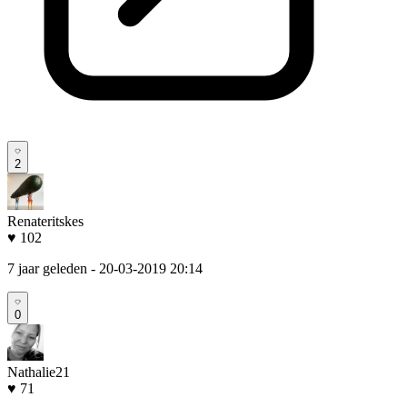
2
Renateritskes
♥ 102
7 jaar geleden
- 20-03-2019 20:14
0
Nathalie21
♥ 71