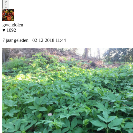
1
gwendolen
♥ 1092
7 jaar geleden
- 02-12-2018 11:44