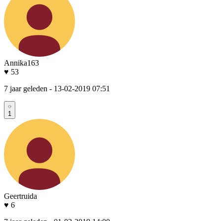
Annika163
♥ 53
7 jaar geleden
- 13-02-2019 07:51
1
Geertruida
♥ 6