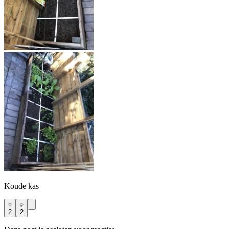
Koude kas
2
2