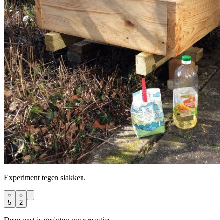
Experiment tegen slakken.
5
2
Deze post is gesloten voor reacties