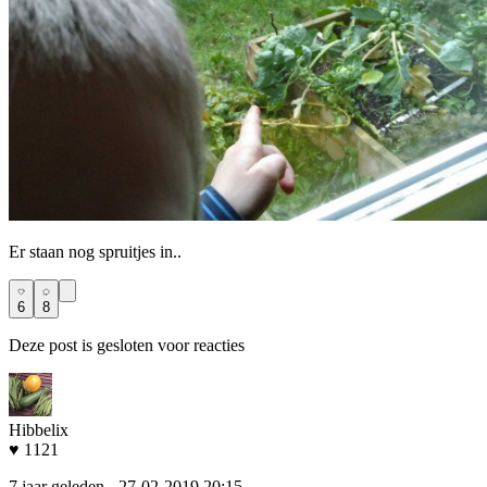
Er staan nog spruitjes in..
6
8
Deze post is gesloten voor reacties
Hibbelix
♥ 1121
7 jaar geleden
- 27-02-2019 20:15