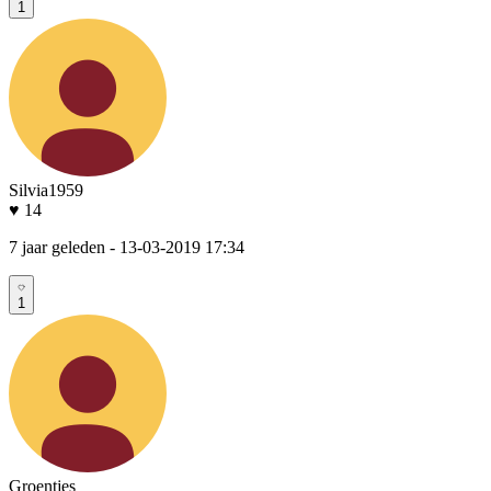
1
Silvia1959
♥ 14
7 jaar geleden
- 13-03-2019 17:34
1
Groentjes