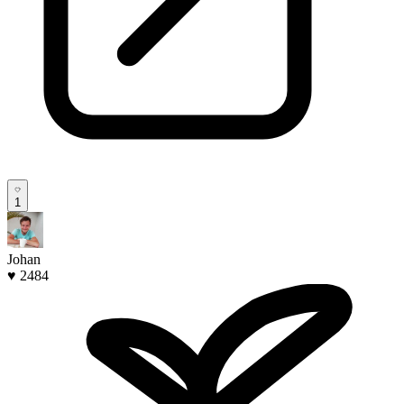
1
Johan
♥ 2484