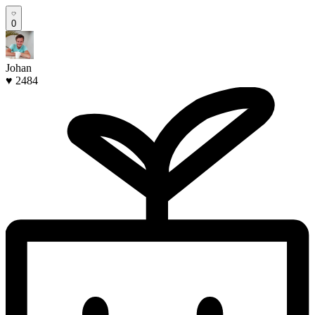
0
Johan
♥ 2484