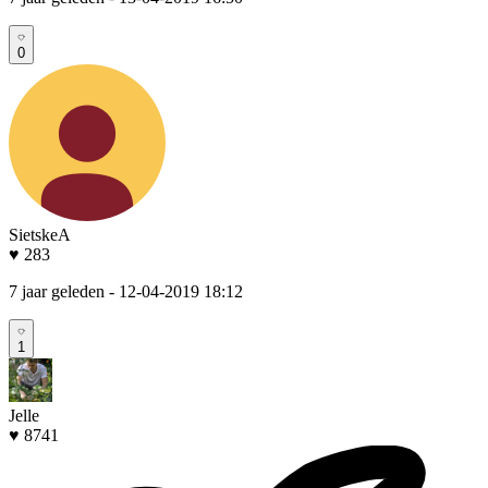
0
SietskeA
♥ 283
7 jaar geleden
- 12-04-2019 18:12
1
Jelle
♥ 8741