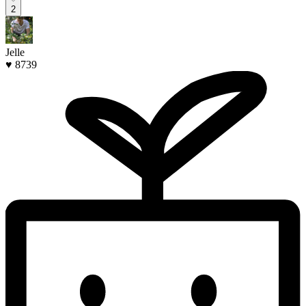
2
Jelle
♥ 8739