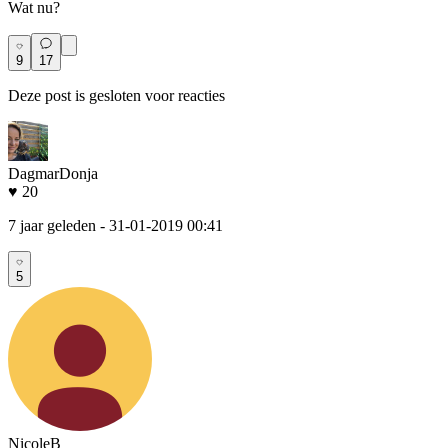
Wat nu?
9
17
Deze post is gesloten voor reacties
DagmarDonja
♥ 20
7 jaar geleden
- 31-01-2019 00:41
5
NicoleB