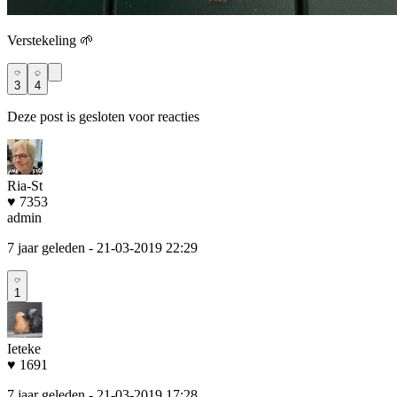
Verstekeling 🌱
3
4
Deze post is gesloten voor reacties
Ria-St
♥ 7353
admin
7 jaar geleden
- 21-03-2019 22:29
1
Ieteke
♥ 1691
7 jaar geleden
- 21-03-2019 17:28