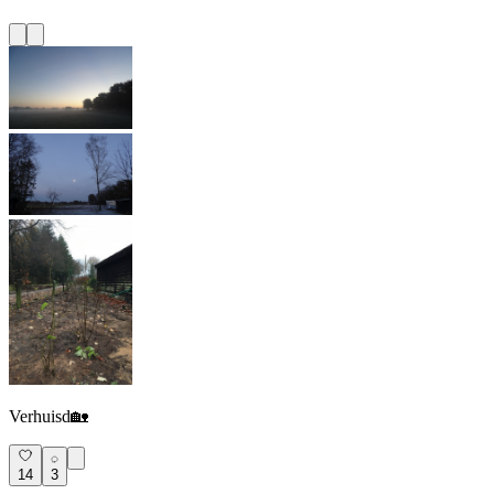
Verhuisd🏡
14
3