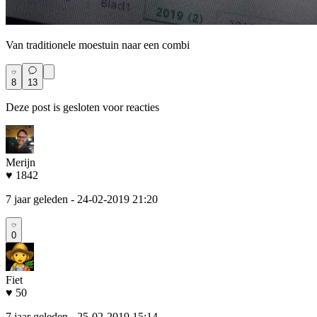
Van traditionele moestuin naar een combi
8
13
Deze post is gesloten voor reacties
Merijn
♥ 1842
7 jaar geleden
- 24-02-2019 21:20
0
Fiet
♥ 50
7 jaar geleden
- 25-02-2019 15:14