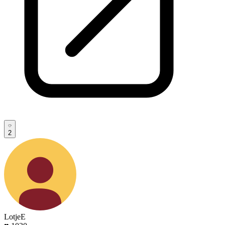
2
LotjeE