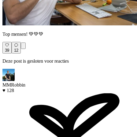
Top mensen! 💚💚💚
39
12
Deze post is gesloten voor reacties
MMRobbin
♥ 128