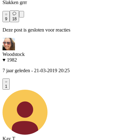
Slakken grrr
9
18
Deze post is gesloten voor reacties
Woodstock
♥ 1982
7 jaar geleden
- 21-03-2019 20:25
1
Kay T