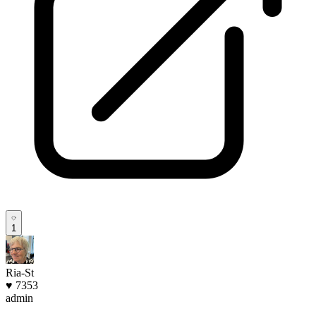
1
Ria-St
♥ 7353
admin