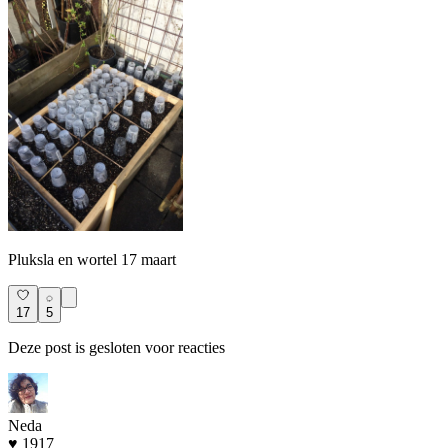
Pluksla en wortel 17 maart
17
5
Deze post is gesloten voor reacties
Neda
♥ 1917