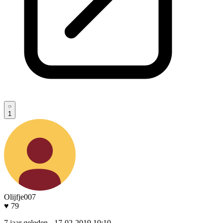
1
Olijfje007
♥ 79
7 jaar geleden
- 17-02-2019 10:10