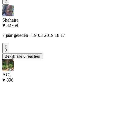
2
Shahaira
♥ 32769
7 jaar geleden
- 19-03-2019 18:17
0
Bekijk alle 6 reacties
AC!
♥ 898
7 jaar geleden
- 19-03-2019 12:26
1
Veggiemama
♥ 398