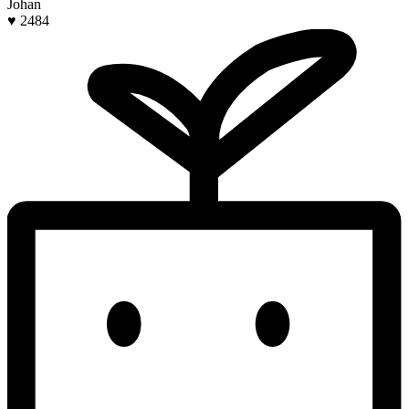
Johan
♥ 2484