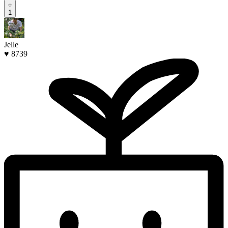
1
Jelle
♥ 8739