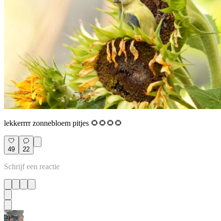
lekkerrrr zonnebloem pitjes 🌻🌻🌻🌻
49
22