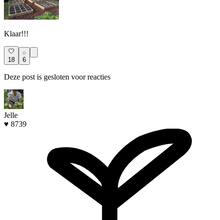
Klaar!!!
18
6
Deze post is gesloten voor reacties
Jelle
♥ 8739