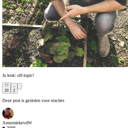
Ja leuk: off-topic!
20
2
Deze post is gesloten voor reacties
AnnemiekevdW
♥ 2098