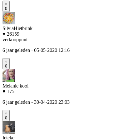
0
SilviaHietbrink
♥ 26159
verkooppunt
6 jaar geleden
- 05-05-2020 12:16
0
Melanie kool
♥ 175
6 jaar geleden
- 30-04-2020 23:03
0
Ieteke