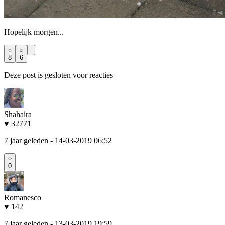
Hopelijk morgen...
8
6
Deze post is gesloten voor reacties
Shahaira
♥ 32771
7 jaar geleden
- 14-03-2019 06:52
0
Romanesco
♥ 142
7 jaar geleden
- 13-03-2019 19:59