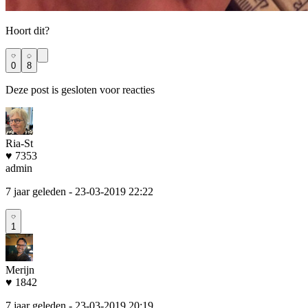
Hoort dit?
0
8
Deze post is gesloten voor reacties
Ria-St
♥ 7353
admin
7 jaar geleden
- 23-03-2019 22:22
1
Merijn
♥ 1842
7 jaar geleden
- 23-03-2019 20:19