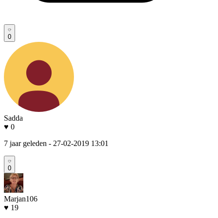
0
Sadda
♥ 0
7 jaar geleden
- 27-02-2019 13:01
0
Marjan106
♥ 19