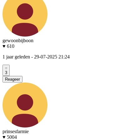
gewoonbijboon
♥ 610
1 jaar geleden
- 29-07-2025 21:24
3
Reageer
prinsesfarmie
♥ 5004