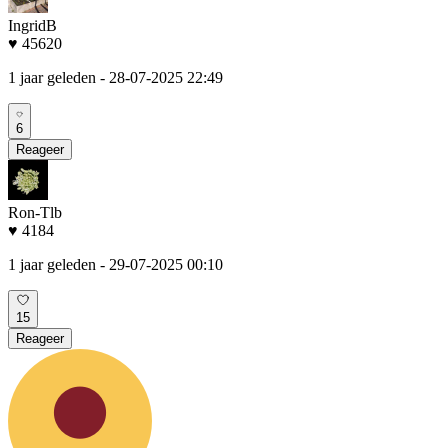
IngridB
♥ 45620
1 jaar geleden
- 28-07-2025 22:49
6
Reageer
Ron-Tlb
♥ 4184
1 jaar geleden
- 29-07-2025 00:10
15
Reageer