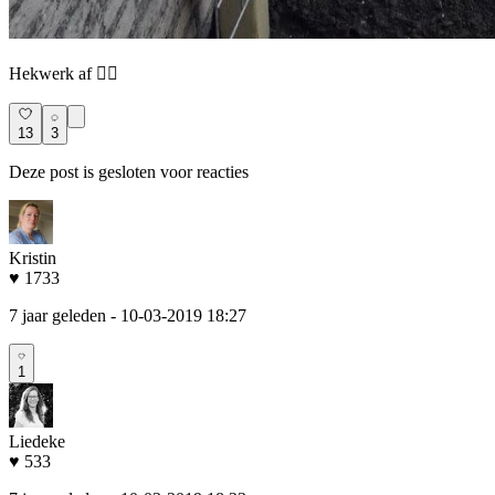
Hekwerk af 👌🏻
13
3
Deze post is gesloten voor reacties
Kristin
♥ 1733
7 jaar geleden
- 10-03-2019 18:27
1
Liedeke
♥ 533