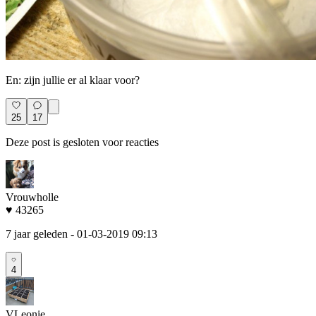
En: zijn jullie er al klaar voor?
25
17
Deze post is gesloten voor reacties
Vrouwholle
♥ 43265
7 jaar geleden
- 01-03-2019 09:13
4
VLeonie