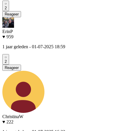
2
Reageer
ErinP
♥ 959
1 jaar geleden
- 01-07-2025 18:59
2
Reageer
ChristinaW
♥ 222