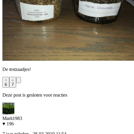
De testzaadjes!
6
7
Deze post is gesloten voor reacties
Marit1983
♥ 196
7 jaar geleden
- 28-03-2019 11:54