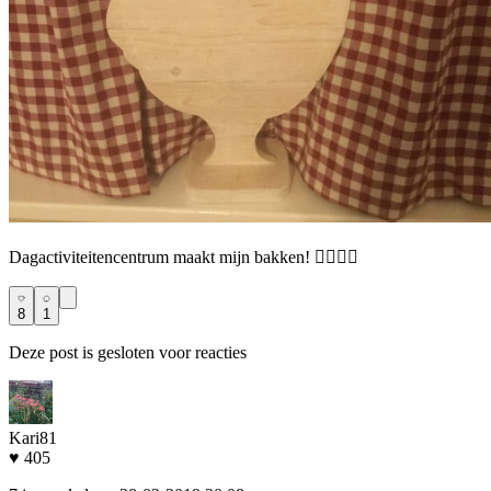
Dagactiviteitencentrum maakt mijn bakken! 👌🏻💪🏻
8
1
Deze post is gesloten voor reacties
Kari81
♥ 405