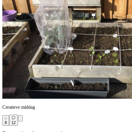
Creatieve middag
8
12