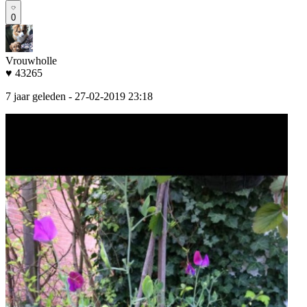
0
Vrouwholle
♥ 43265
7 jaar geleden
- 27-02-2019 23:18