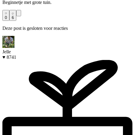
Beginnetje met grote tuin.
0
6
Deze post is gesloten voor reacties
Jelle
♥ 8741