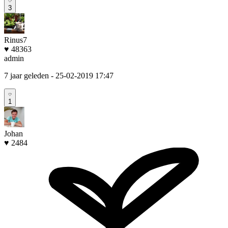
3
Rinus7
♥ 48363
admin
7 jaar geleden
- 25-02-2019 17:47
1
Johan
♥ 2484