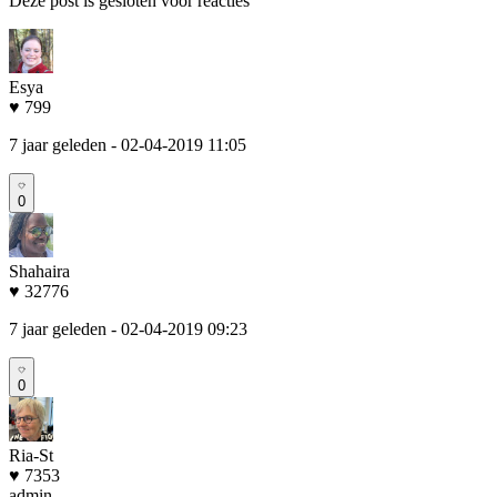
Deze post is gesloten voor reacties
Esya
♥ 799
7 jaar geleden
- 02-04-2019 11:05
0
Shahaira
♥ 32776
7 jaar geleden
- 02-04-2019 09:23
0
Ria-St
♥ 7353
admin