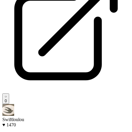
0
Swiftloulou
♥ 1470