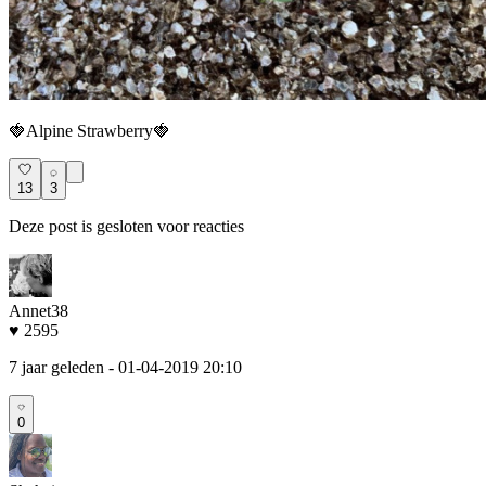
🍓Alpine Strawberry🍓
13
3
Deze post is gesloten voor reacties
Annet38
♥ 2595
7 jaar geleden
- 01-04-2019 20:10
0