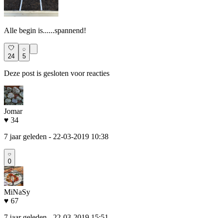
Alle begin is......spannend!
24
5
Deze post is gesloten voor reacties
Jomar
♥ 34
7 jaar geleden
- 22-03-2019 10:38
0
MiNaSy
♥ 67
7 jaar geleden
- 22-03-2019 15:51